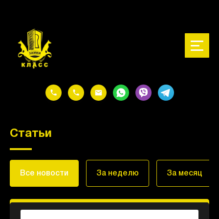
@media (max-width: 767px) { .watsapp-image { width: 60px; height:
60px; } }
Статьи
Все новости
За неделю
За месяц