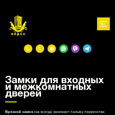
@media (max-width: 767px) { .watsapp-image { width: 60px; height:
60px; } }
Замки для входных
и межкомнатных
дверей
Врезной замок
как всегда занимает пальму первенства