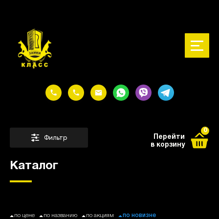
@media (max-width: 767px) { .watsapp-image { width: 60px; height:
60px; } }
0
Перейти
Фильтр
в корзину
Каталог
Сортировать:
по цене
по названию
по акциям
по новизне